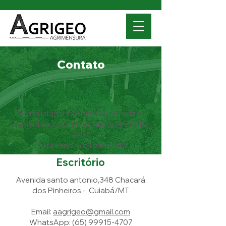
Contato
Informações
Para qualquer informação, dúvida ou
comentário, por favor fale
(65) 99915-
4707
Ou preencha o formulário:
Escritório
Avenida santo antonio,348 Chacará
dos Pinheiros - Cuiabá/MT​
Email:
aagrigeo@gmail.com
WhatsApp:
(65) 99915-4707